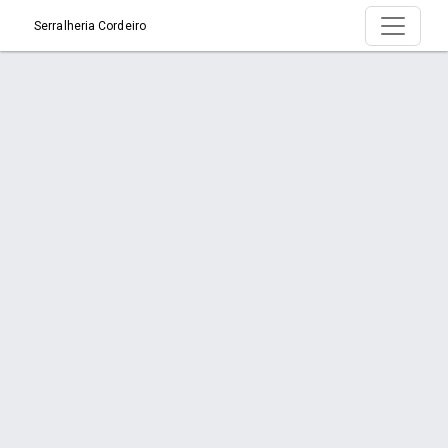
Serralheria Cordeiro
Serviço > Brise
Início
Serviço